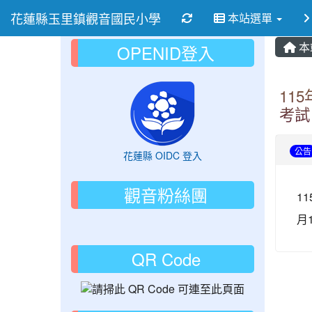
花蓮縣玉里鎮觀音國民小學
重新取得佈景設定
本站選單
本
OPENID登入
11
考試
公告
花蓮縣 OIDC 登入
觀音粉絲團
1
月
QR Code