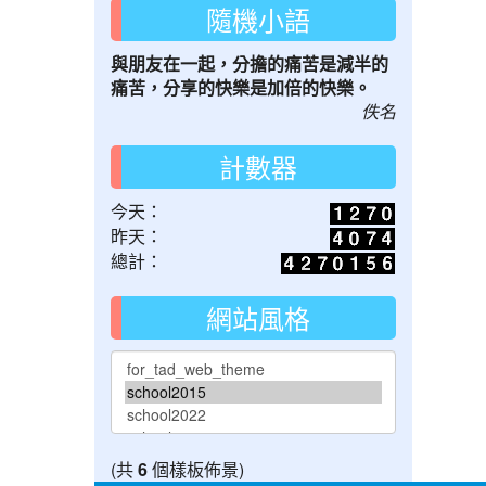
隨機小語
與朋友在一起，分擔的痛苦是減半的
痛苦，分享的快樂是加倍的快樂。
佚名
計數器
今天：
昨天：
總計：
網站風格
(共
6
個樣板佈景)