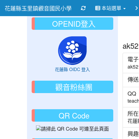
花蓮縣玉里鎮觀音國民小學
重新取得佈景設定
本站選單
OPENID登入
ak5
電子
ak52
花蓮縣 OIDC 登入
傳送
觀音粉絲團
QQ
teac
所在
QR Code
花蓮
興趣