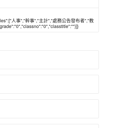
664","titles":["人事","幹事","主計","處務公告發布者","教
ade":"0","classno":"0","classtitle":""}]}