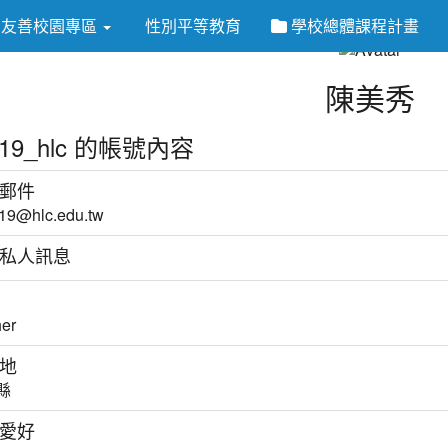
友善校園專區
性別平等教育
學校總體課程計畫
陳美秀
219_hlc 的帳號內容
郵件
19@hlc.edu.tw
私人訊息
her
地
縣
愛好