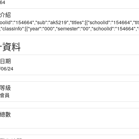
64
介紹
hoolid":"154664","sub":"ak5219","titles":[{"schoolid":"154
,"classinfo":[{"year":"000","semester":"00","schoolid":"154664","gr
計資料
日期
/06/24
等級
會員
總數