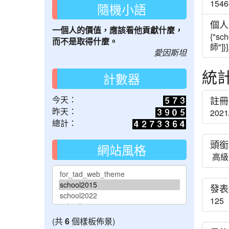
1546
隨機小語
個人
一個人的價值，應該看他貢獻什麼，
{"sc
而不是取得什麼。
師"]}]
愛因斯坦
統
計數器
今天：
註冊
昨天：
2021
總計：
頭銜
網站風格
高級
發表
125
(共
6
個樣板佈景)