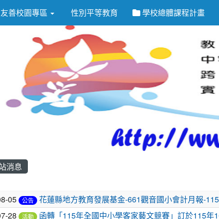
友善校園專區
性別平等教育
學校總體課程計畫
站消息
章列表
08-05
花蓮縣地方教育發展基金-661觀音國小會計月報-115
公告
07-28
函轉「115年全國中小學客家藝文競賽」訂於115年1
活動