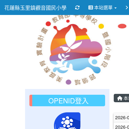
花蓮縣玉里鎮觀音國民小學
重新取得佈景設定
本站選單
本
OPENID登入
文
2026-
2026-