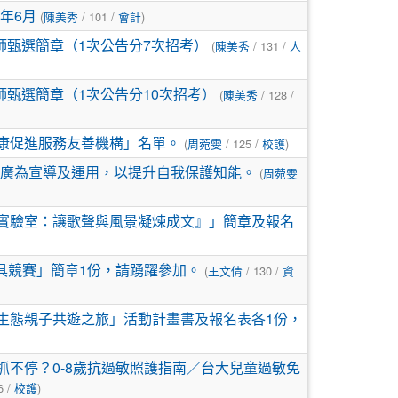
年6月
(
陳美秀
/ 101 /
會計
)
師甄選簡章（1次公告分7次招考）
(
陳美秀
/ 131 /
人
師甄選簡章（1次公告分10次招考）
(
陳美秀
/ 128 /
健康促進服務友善機構」名單。
(
周菀雯
/ 125 /
校護
)
廣為宣導及運用，以提升自我保護知能。
(
周菀雯
創實驗室：讓歌聲與風景凝煉成文』」簡章及報名
具競賽」簡章1份，請踴躍參加。
(
王文倩
/ 130 /
資
洋生態親子共遊之旅」活動計畫書及報名表各1份，
抓不停？0-8歲抗過敏照護指南／台大兒童過敏免
6 /
校護
)