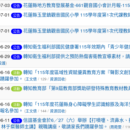
07-03
花蓮縣地方教育發展基金-661觀音國小會計月報-115
公告
07-01
花蓮縣玉里鎮觀音國民小學 115學年度第1次代課教
公告
07-01
花蓮縣玉里鎮觀音國民小學 115學年度第1次代理教
公告
06-29
轉知衛生福利部國民健康署115年效期內「青少年
公告
06-29
轉知衛生福利部提供之預防熱傷害衛教宣導素材，請
公告
校護
)
06-16
轉知「115年度區域性資賦優異教育方案『聲影文
活動
踴躍參加。
(
王文倩
/ 129 /
資源回收
)
06-16
轉知教育部「第9屆教育部獎助研發特殊教育教材教
活動
06-16
轉知「115年度花蓮縣身心障礙學生認識鯨豚及海
活動
報名參加。
(
王文倩
/ 144 /
資源回收
)
06-11
信誼基金會於6／27（六）舉辦【打噴嚏、流鼻水、
公告
 林于粲醫師主講】親職講座，敬請家長們踴躍參加。
(
周菀雯
/ 11