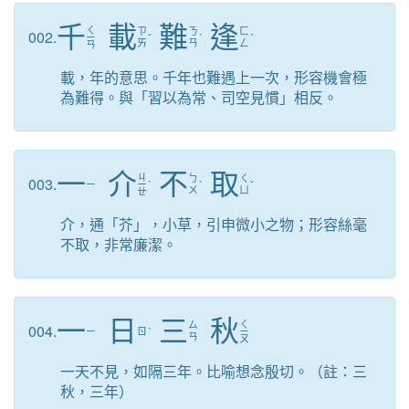
千
載
難
逢
ㄑ
ㄗ
ㄋ
ㄈ
002.
ㄧ
ˇ
ˊ
ˊ
ㄞ
ㄢ
ㄥ
ㄢ
載，年的意思。千年也難遇上一次，形容機會極
為難得。與「習以為常、司空見慣」相反。
一
介
不
取
ㄐ
ㄅ
ㄑ
003.
ㄧ
ㄧ
ˋ
ˋ
ˇ
ㄨ
ㄩ
ㄝ
介，通「芥」，小草，引申微小之物；形容絲毫
不取，非常廉潔。
一
日
三
秋
ㄑ
ㄙ
004.
ㄧ
ㄖ
ˋ
ㄧ
ㄢ
ㄡ
一天不見，如隔三年。比喻想念殷切。（註：三
秋，三年）