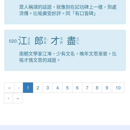
眾人稱頌的話語，就像刻在記功碑上一樣，到處
流傳。比喻廣受好評。同「有口皆碑」
江
郎
才
盡
ㄐ
ㄐ
ㄌ
ㄘ
020.
ㄧ
ˊ
ˊ
ㄧ
ˋ
ㄤ
ㄞ
ㄤ
ㄣ
南朝文學家江淹，少有文名，晚年文思漸衰。比
喻才情文思的減退。
(目前頁次)
«
‹
1
2
3
4
5
6
7
8
9
10
下一頁
最後頁
›
»