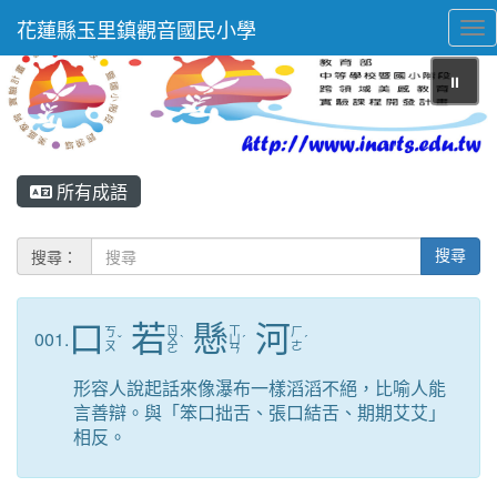
花蓮縣玉里鎮觀音國民小學
Tog
⏸
所有成語
搜尋：
搜尋
口
若
懸
河
ㄖ
ㄒ
ㄎ
ㄏ
001.
ˇ
ㄨ
ˋ
ㄩ
ˊ
ˊ
ㄡ
ㄜ
ㄛ
ㄢ
形容人說起話來像瀑布一樣滔滔不絕，比喻人能
言善辯。與「笨口拙舌、張口結舌、期期艾艾」
相反。