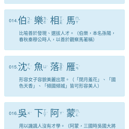
伯
樂
相
馬
ㄒ
ㄅ
ㄌ
ㄇ
014.
ˊ
ˋ
ㄧ
ˋ
ˇ
ㄛ
ㄜ
ㄚ
ㄤ
比喻善於發現、選拔人才。（伯樂，本名孫陽，
春秋秦穆公時人，以善於觀察馬著稱）
沈
魚
落
雁
ㄌ
ㄔ
ㄧ
015.
ˊ
ㄩ
ˊ
ㄨ
ˋ
ˋ
ㄣ
ㄢ
ㄛ
形容女子容貌美麗出眾。（「閉月羞花」、「國
色天香」、「傾國傾城」皆可形容美人）
吳
下
阿
蒙
ㄒ
ㄇ
016.
ㄨ
ˊ
ㄧ
ˋ
ㄚ
ˋ
ˊ
ㄥ
ㄚ
用以譏諷人沒有才學。（阿蒙，三國時吳國大將