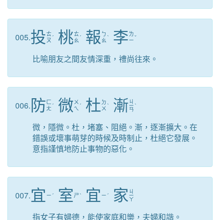
投
桃
報
李
ㄊ
ㄊ
ㄅ
ㄌ
005.
ˊ
ˊ
ˋ
ˇ
ㄡ
ㄠ
ㄠ
ㄧ
比喻朋友之間友情深重，禮尚往來。
防
微
杜
漸
ㄐ
ㄈ
ㄨ
ㄉ
006.
ˊ
ˊ
ˋ
ㄧ
ˋ
ㄤ
ㄟ
ㄨ
ㄢ
微，隱微。杜，堵塞、阻絕。漸，逐漸擴大。在
錯誤或壞事萌芽的時候及時制止，杜絕它發展。
意指謹慎地防止事物的惡化。
宜
室
宜
家
ㄐ
007.
ㄧ
ˊ
ㄕ
ˋ
ㄧ
ˊ
ㄧ
ㄚ
指女子有婦德，能使家庭和樂，夫婦和諧。