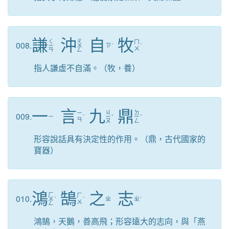
謙
沖
自
牧
ㄑ
ㄔ
ㄇ
008.
ㄧ
ㄨ
ㄗ
ˋ
ˋ
ㄨ
ㄢ
ㄥ
指人謙虛不自滿。（牧，養）
一
言
九
鼎
ㄐ
ㄉ
ㄧ
009.
ㄧ
ˊ
ㄧ
ˇ
ㄧ
ˇ
ㄢ
ㄡ
ㄥ
形容說話具有決定性的作用。（鼎，古代國家的
寶器）
鴻
鵠
之
志
ㄏ
ㄏ
010.
ㄨ
ˊ
ˊ
ㄓ
ㄓ
ˋ
ㄨ
ㄥ
鴻鵠，天鵝，善高飛；形容遠大的志向，與「燕