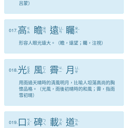
呂蒙）
高
瞻
遠
矚
ㄍ
ㄓ
ㄩ
ㄓ
017.
ˇ
ˇ
ㄠ
ㄢ
ㄢ
ㄨ
形容人眼光遠大。（瞻，遠望；矚，注視）
光
風
霽
月
ㄍ
ㄈ
ㄐ
ㄩ
018.
ㄨ
ˋ
ˋ
ㄥ
ㄧ
ㄝ
ㄤ
用雨過天晴時的清風明月，比喻人坦蕩高尚的胸
懷品格。（光風，雨後初晴時的和風；霽，指雨
雪初晴）
口
碑
載
道
ㄎ
ㄅ
ㄗ
ㄉ
019.
ˇ
ˋ
ˋ
ㄡ
ㄟ
ㄞ
ㄠ