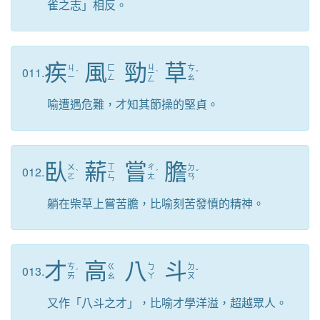
雀之志」相反。
疾
風
勁
草
ㄐ
ㄐ
ㄈ
ㄘ
011.
ˊ
ㄧ
ˋ
ˇ
ㄧ
ㄥ
ㄠ
ㄥ
喻遭遇危難，才知其節操的堅貞。
臥
薪
嘗
膽
ㄒ
ㄨ
ㄔ
ㄉ
012.
ˋ
ㄧ
ˊ
ˇ
ㄛ
ㄤ
ㄢ
ㄣ
躺在柴草上嘗苦膽，比喻刻苦發憤的精神。
才
高
八
斗
ㄘ
ㄍ
ㄅ
ㄉ
013.
ˊ
ˇ
ㄞ
ㄠ
ㄚ
ㄡ
又作「八斗之才」，比喻才學洋溢，超越眾人。