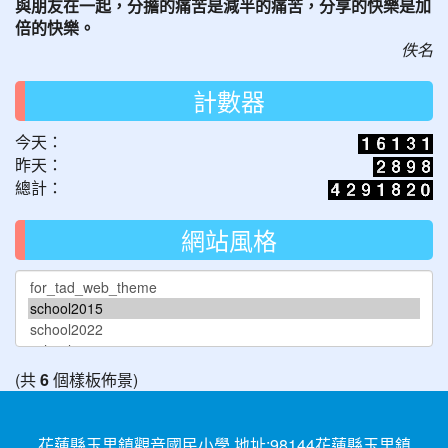
與朋友在一起，分擔的痛苦是減半的痛苦，分享的快樂是加
倍的快樂。
佚名
計數器
今天：
昨天：
總計：
網站風格
(共
6
個樣板佈景)
花蓮縣玉里鎮觀音國民小學 地址:98144花蓮縣玉里鎮