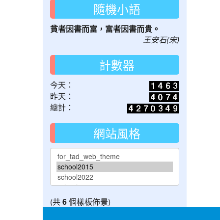
隨機小語
貧者因書而富，富者因書而貴。
王安石(宋)
計數器
今天：
昨天：
總計：
網站風格
(共
6
個樣板佈景)