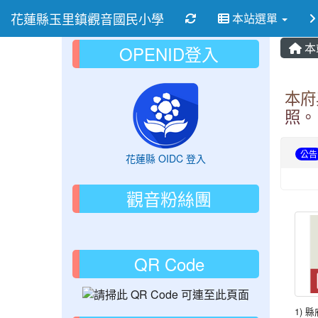
花蓮縣玉里鎮觀音國民小學
重新取得佈景設定
本站選單
本
OPENID登入
本府
照。
公告
花蓮縣 OIDC 登入
觀音粉絲團
QR Code
1) 縣