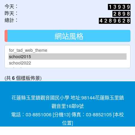
今天：
昨天：
總計：
網站風格
(共
6
個樣板佈景)
花蓮縣玉里鎮觀音國民小學 地址:98144花蓮縣玉里鎮
觀音里16鄰9號
電話：03-8851006 [
分機13
] 傳真：03-8852105 [
本校
位置
]
請用
Chrome
、
FireFox
或IE10.0瀏覽器以上獲得最佳瀏