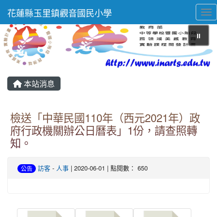
花蓮縣玉里鎮觀音國民小學
Tog
⏸
本站消息
檢送「中華民國110年（西元2021年）政
府行政機關辦公日曆表」1份，請查照轉
知。
訪客
-
人事
| 2020-06-01 | 點閱數： 650
公告