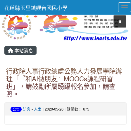
花蓮縣玉里鎮觀音國民小學
Tog
⏸
本站消息
行政院人事行政總處公務人力發展學院辦
理「『和AI做朋友』MOOCs課程研習
班」，請鼓勵所屬踴躍報名參加，請查
照。
訪客
-
人事
| 2020-05-26 | 點閱數： 675
公告