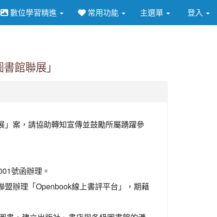
數位學習精進
常用功能
主選單
登入
⏸
，圖書館聯展」
館聯展」案，請協助轉知宣傳並鼓勵所屬踴躍參
1001號函辦理。
辦理「Openbook線上書評平台」，期藉