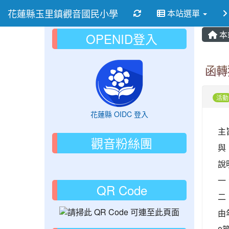
花蓮縣玉里鎮觀音國民小學
重新取得佈景設定
本站選單
本
OPENID登入
函轉
活動
花蓮縣 OIDC 登入
主
觀音粉絲團
與
說
一
QR Code
二
由