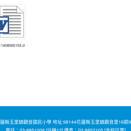
11408565153.d
蓮縣玉里鎮觀音國民小學 地址:98144花蓮縣玉里鎮觀音里16鄰
電話：03-8851006 [
分機13
] 傳真：03-8852105 [
本校位置
]