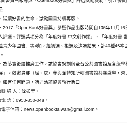
篇圖書資訊報導與「Openbook好書獎」評選獎勵機制，引介
紐
，延續好書的生命，激勵圖書持續再版。
、2017「OpenBook好書獎」參選作品出版時間自105年11月1
入評選。評選獎項分為「年度好書-中文創作類」、「年度好書-
佳青少年圖書」等4類，經初選、複選及決選結果，計40種46本圖
)。
、為落實後續推廣工作，該協會規劃與全台公共圖書館及各級學校合作
展」。敬邀貴部（局、處）參與並轉知所轄圖書館共襄盛舉，齊
、如有任何問題，請逕洽該協會執行窗口
一)聯 絡 人：沈如瑩。
)電 話：0953-850-048。
)電子信箱：news.openbooktaiwan@gmail.com。