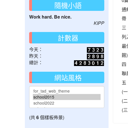
0
隨機小語
通
Work hard. Be nice.
帶
KIPP
三
計數器
列
最
今天：
館
昨天：
總計：
四
聯
網站風格
五
(
(二
(三
(共
6
個樣板佈景)