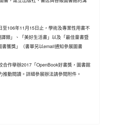
優質圖書，建立出版社、書店與各級圖書館的溝
6日至106年11月15日止，學術及專業性用書不
翻譯類」、「美好生活書」以及「最佳童書暨
書獲獎」（書單另以email通知參展圖書
舉辦2017「OpenBook好書獎，圖書館
力推動閱讀。詳細參展辦法請參閱附件。