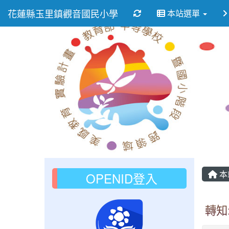
花蓮縣玉里鎮觀音國民小學
重新取得佈景設定
本站選單
本
OPENID登入
轉知