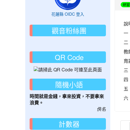
研習
花蓮縣 OIDC 登入
說
觀音粉絲團
一
二
教
QR Code
育
三
四
隨機小語
五
時間就是金錢，拿來投資，不要拿來
六
浪費。
佚名
計數器