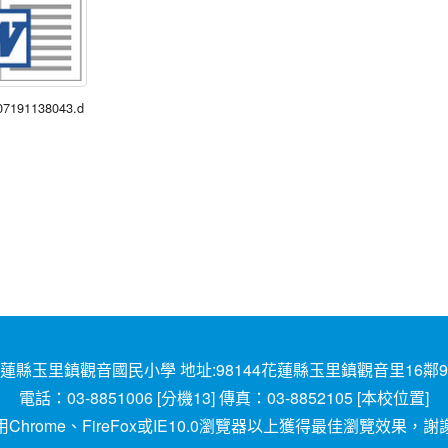
07191138043.d
蓮縣玉里鎮觀音國民小學 地址:98144花蓮縣玉里鎮觀音里16鄰
電話：03-8851006 [
分機13
] 傳真：03-8852105 [
本校位置
]
用
Chrome
、
FireFox
或IE10.0瀏覽器以上獲得最佳瀏覽效果，謝