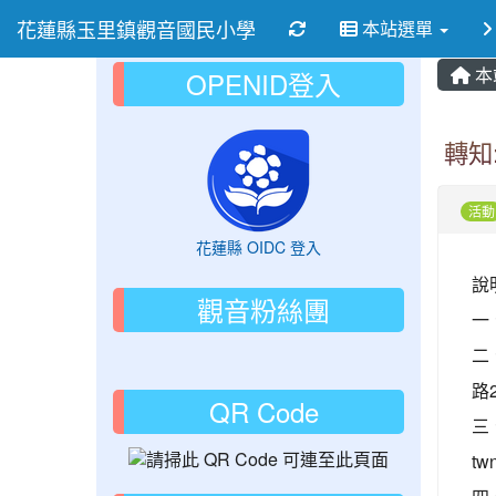
花蓮縣玉里鎮觀音國民小學
重新取得佈景設定
本站選單
本
OPENID登入
轉知
活動
花蓮縣 OIDC 登入
說
觀音粉絲團
一
二
路
QR Code
三、
tw