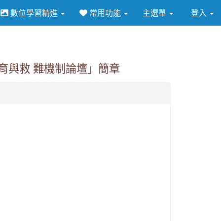
數位學習精進
常用功能
主選單
登入
⏸
育與救 難機制論壇」簡章