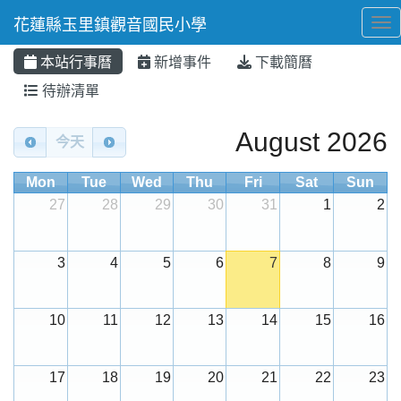
花蓮縣玉里鎮觀音國民小學
Tog
本站行事曆
新增事件
下載簡曆
⏸
待辦清單
Calendar
August 2026
今天
Mon
Tue
Wed
Thu
Fri
Sat
Sun
27
28
29
30
31
1
2
3
4
5
6
7
8
9
10
11
12
13
14
15
16
17
18
19
20
21
22
23