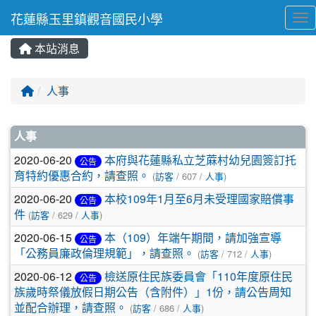
花蓮縣玉里鎮觀音國民小學
Tog
本站消息
⏸
回首頁
人事
文章列表
人事
2020-06-20
本府與花蓮縣私立芝蔴村幼兒園簽訂托
公告
育特約優惠合約，請查照。
(
訪客
/ 607 /
人事
)
2020-06-20
本校109年1月至6月未受理國家賠償事
公告
件
(
訪客
/ 629 /
人事
)
2020-06-15
本（109）年端午期間，請加強宣導
公告
「公務員廉政倫理規範」，請查照。
(
訪客
/ 712 /
人事
)
2020-06-12
檢送原住民族委員會「110年度原住民
公告
族歲時祭儀放假日期公告（含附件）」1份，請公告周知
並配合辦理，請查照。
(
訪客
/ 686 /
人事
)