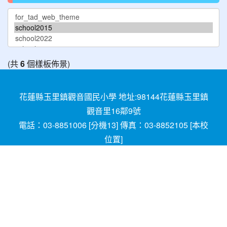
(共
6
個樣板佈景)
花蓮縣玉里鎮觀音國民小學 地址:98144花蓮縣玉里鎮
觀音里16鄰9號
電話：03-8851006 [
分機13
] 傳真：03-8852105 [
本校
位置
]
請用
Chrome
、
FireFox
或IE10.0瀏覽器以上獲得最佳瀏
覽效果，謝謝！