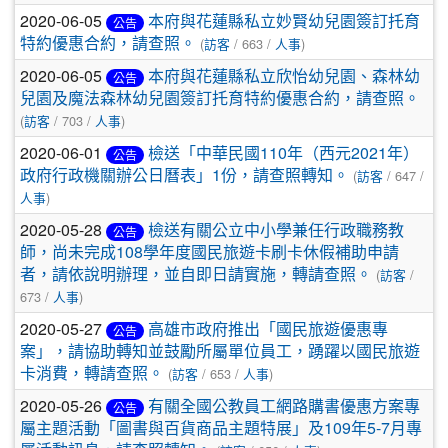
2020-06-05
本府與花蓮縣私立妙賢幼兒園簽訂托育
公告
特約優惠合約，請查照。
(
訪客
/ 663 /
人事
)
2020-06-05
本府與花蓮縣私立欣怡幼兒園、森林幼
公告
兒園及魔法森林幼兒園簽訂托育特約優惠合約，請查照。
(
訪客
/ 703 /
人事
)
2020-06-01
檢送「中華民國110年（西元2021年）
公告
政府行政機關辦公日曆表」1份，請查照轉知。
(
訪客
/ 647 /
人事
)
2020-05-28
檢送有關公立中小學兼任行政職務教
公告
師，尚未完成108學年度國民旅遊卡刷卡休假補助申請
者，請依說明辦理，並自即日請實施，轉請查照。
(
訪客
/
673 /
人事
)
2020-05-27
高雄市政府推出「國民旅遊優惠專
公告
案」，請協助轉知並鼓勵所屬單位員工，踴躍以國民旅遊
卡消費，轉請查照。
(
訪客
/ 653 /
人事
)
2020-05-26
有關全國公教員工網路購書優惠方案專
公告
屬主題活動「圖書與百貨商品主題特展」及109年5-7月專