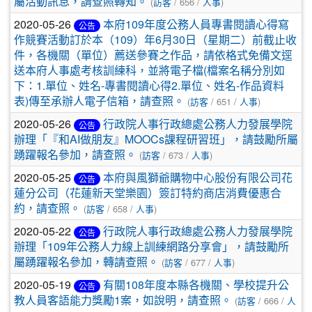
屬活動訊息，請查照轉知。
(
訪客
/ 656 /
人事
)
2020-05-26
本府109年度公務人員專書閱讀心得寫
公告
作競賽活動訂於本（109）年6月30日（星期二）前截止收
件，各機關（單位）薦送參賽之作品，請依格式免備文逕
送本府人事處考核訓練科，並將電子檔(檔案名稱分別如
下：1.單位、姓名-專書閱讀心得2.單位、姓名-作品資料
表)傳至承辦人電子信箱，請查照。
(
訪客
/ 651 /
人事
)
2020-05-26
行政院人事行政總處公務人力發展學院
公告
辦理「『和AI做朋友』MOOCs課程研習班」，請鼓勵所屬
踴躍報名參加，請查照。
(
訪客
/ 673 /
人事
)
2020-05-25
本府與風獅爺購物中心股份有限公司花
公告
蓮分公司（花蓮新天堂樂園）簽訂特約商店消費優惠合
約，請查照。
(
訪客
/ 658 /
人事
)
2020-05-22
行政院人事行政總處公務人力發展學院
公告
辦理「109年公務人力線上訓練網路分享會」，請鼓勵所
屬踴躍報名參加，轉請查照。
(
訪客
/ 677 /
人事
)
2020-05-19
有關108年度本縣各機關、學校提升公
公告
教人員客語能力獎勵1案，如說明，請查照。
(
訪客
/ 666 /
人