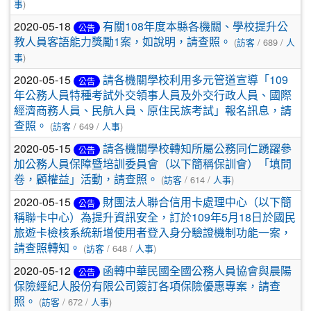
事
)
2020-05-18
有關108年度本縣各機關、學校提升公
公告
教人員客語能力獎勵1案，如說明，請查照。
(
訪客
/ 689 /
人
事
)
2020-05-15
請各機關學校利用多元管道宣導「109
公告
年公務人員特種考試外交領事人員及外交行政人員、國際
經濟商務人員、民航人員、原住民族考試」報名訊息，請
查照。
(
訪客
/ 649 /
人事
)
2020-05-15
請各機關學校轉知所屬公務同仁踴躍參
公告
加公務人員保障暨培訓委員會（以下簡稱保訓會）「填問
卷，顧權益」活動，請查照。
(
訪客
/ 614 /
人事
)
2020-05-15
財團法人聯合信用卡處理中心（以下簡
公告
稱聯卡中心）為提升資訊安全，訂於109年5月18日於國民
旅遊卡檢核系統新增使用者登入身分驗證機制功能一案，
請查照轉知。
(
訪客
/ 648 /
人事
)
2020-05-12
函轉中華民國全國公務人員協會與晨陽
公告
保險經紀人股份有限公司簽訂各項保險優惠專案，請查
照。
(
訪客
/ 672 /
人事
)