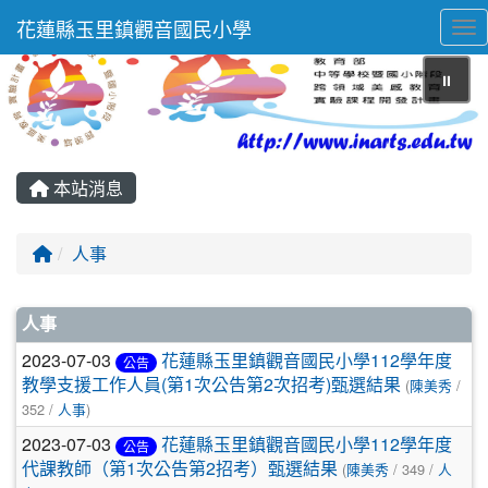
花蓮縣玉里鎮觀音國民小學
Tog
⏸
本站消息
回首頁
人事
文章列表
人事
2023-07-03
花蓮縣玉里鎮觀音國民小學112學年度
公告
教學支援工作人員(第1次公告第2次招考)甄選結果
(
陳美秀
/
352 /
人事
)
2023-07-03
花蓮縣玉里鎮觀音國民小學112學年度
公告
代課教師（第1次公告第2招考）甄選結果
(
陳美秀
/ 349 /
人