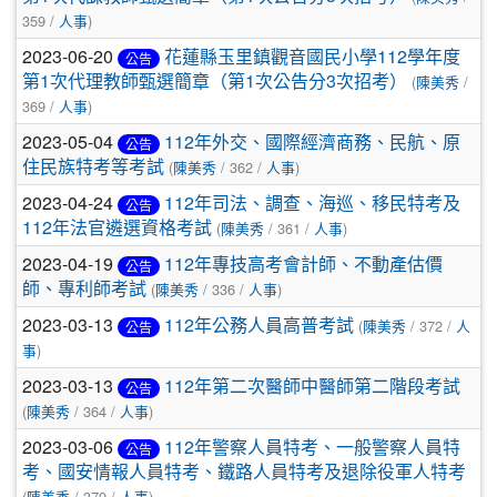
359 /
人事
)
2023-06-20
花蓮縣玉里鎮觀音國民小學112學年度
公告
第1次代理教師甄選簡章（第1次公告分3次招考）
(
陳美秀
/
369 /
人事
)
2023-05-04
112年外交、國際經濟商務、民航、原
公告
住民族特考等考試
(
陳美秀
/ 362 /
人事
)
2023-04-24
112年司法、調查、海巡、移民特考及
公告
112年法官遴選資格考試
(
陳美秀
/ 361 /
人事
)
2023-04-19
112年專技高考會計師、不動產估價
公告
師、專利師考試
(
陳美秀
/ 336 /
人事
)
2023-03-13
112年公務人員高普考試
(
陳美秀
/ 372 /
人
公告
事
)
2023-03-13
112年第二次醫師中醫師第二階段考試
公告
(
陳美秀
/ 364 /
人事
)
2023-03-06
112年警察人員特考、一般警察人員特
公告
考、國安情報人員特考、鐵路人員特考及退除役軍人特考
(
陳美秀
/ 379 /
人事
)