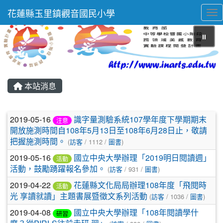
花蓮縣玉里鎮觀音國民小學
Tog
⏸
本站消息
文章列表
2019-05-16
識字量測驗系統107學年度下學期期末
注意
開放施測時間自108年5月13日至108年6月28日止，敬請
把握施測時間。
(
訪客
/ 1112 /
圖書
)
2019-05-16
國立中央大學辦理「2019明日閱讀週」
活動
活動，鼓勵踴躍報名參加。
(
訪客
/ 931 /
圖書
)
2019-04-22
花蓮縣文化局局辦理108年度「飛閱時
活動
光 享讀就讀」主題書展暨徵文系列活動
(
訪客
/ 1036 /
圖書
)
2019-04-08
國立中央大學辦理「108年閱讀學什
研習