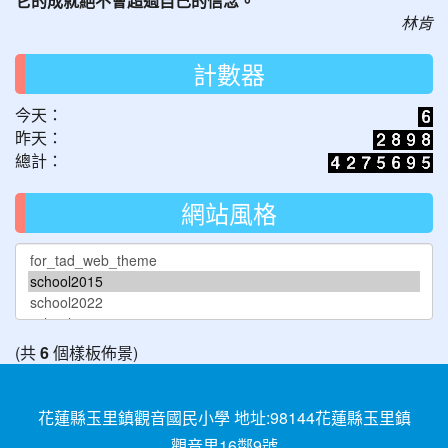
它的成就絕不會超過自己的信念。
林肯
計數器
今天：
昨天：
總計：
網站風格
(共
6
個樣板佈景)
花蓮縣玉里鎮觀音國民小學 地址:98144花蓮縣玉里鎮
觀音里16鄰9號