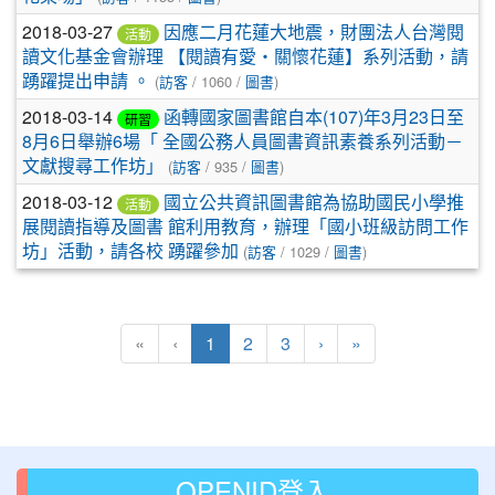
2018-03-27
因應二月花蓮大地震，財團法人台灣閱
活動
讀文化基金會辦理 【閱讀有愛‧關懷花蓮】系列活動，請
踴躍提出申請 。
(
訪客
/ 1060 /
圖書
)
2018-03-14
函轉國家圖書館自本(107)年3月23日至
研習
8月6日舉辦6場「 全國公務人員圖書資訊素養系列活動－
文獻搜尋工作坊」
(
訪客
/ 935 /
圖書
)
2018-03-12
國立公共資訊圖書館為協助國民小學推
活動
展閱讀指導及圖書 館利用教育，辦理「國小班級訪問工作
坊」活動，請各校 踴躍參加
(
訪客
/ 1029 /
圖書
)
(目前頁次)
下一頁
最後頁
«
‹
1
2
3
›
»
OPENID登入