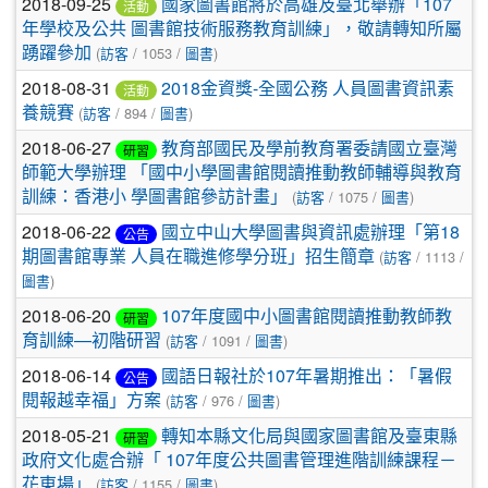
2018-09-25
國家圖書館將於高雄及臺北舉辦「107
活動
年學校及公共 圖書館技術服務教育訓練」，敬請轉知所屬
踴躍參加
(
訪客
/ 1053 /
圖書
)
2018-08-31
2018金資獎-全國公務 人員圖書資訊素
活動
養競賽
(
訪客
/ 894 /
圖書
)
2018-06-27
教育部國民及學前教育署委請國立臺灣
研習
師範大學辦理 「國中小學圖書館閱讀推動教師輔導與教育
訓練：香港小 學圖書館參訪計畫」
(
訪客
/ 1075 /
圖書
)
2018-06-22
國立中山大學圖書與資訊處辦理「第18
公告
期圖書館專業 人員在職進修學分班」招生簡章
(
訪客
/ 1113 /
圖書
)
2018-06-20
107年度國中小圖書館閱讀推動教師教
研習
育訓練—初階研習
(
訪客
/ 1091 /
圖書
)
2018-06-14
國語日報社於107年暑期推出：「暑假
公告
閱報越幸福」方案
(
訪客
/ 976 /
圖書
)
2018-05-21
轉知本縣文化局與國家圖書館及臺東縣
研習
政府文化處合辦「 107年度公共圖書管理進階訓練課程－
花東場」
(
訪客
/ 1155 /
圖書
)