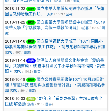
麼？從PIRLS往前走研 習」
(
訪客
/ 886 /
圖書
)
2018-11-22
國立東華大學偏鄉閱讀中心辦理「花蓮
研習
圖書教師增能工作坊」
(
訪客
/ 1053 /
圖書
)
2018-11-22
國立東華大學偏鄉閱讀中心辦理『2019
研習
東華大學「字感教學」寒假一階教師研習』
(
訪客
/ 1015 /
圖
書
)
2018-11-16
國立臺灣師範大學辦理「107年國民小
研習
學素養導向科普閱 讀工作坊」，請鼓勵教師踴躍報名參加
(
訪客
/ 997 /
圖書
)
2018-11-14
財團法人台灣閱讀文化基金會「愛的書
公告
庫」共讀書箱，鼓 勵本縣國民中小學教師踴躍借閱，請查
照。
(
訪客
/ 1012 /
圖書
)
2018-10-18
國立公共資訊圖書館107年10月26日辦
研習
理「智慧科技 應用與服務創新研討會」，請屬踴躍報名參
加
(
訪客
/ 864 /
圖書
)
2018-10-03
107年度「看見東臺灣」主題書展與全
活動
民破 解活動
(
訪客
/ 915 /
圖書
)